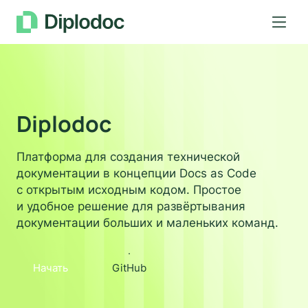
Как все устроено
Документация
Diplodoc
Онлайн редактор
Платформа для создания технической
Тelegram
документации в концепции Docs as Сode
с открытым исходным кодом. Простое
Github
и удобное решение для развёртывания
документации больших и маленьких команд.
Язык
Связаться с нами
Начать
GitHub