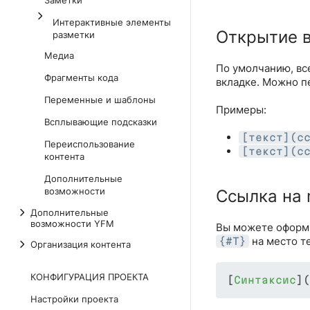
Заметки
Интерактивные элементы
Открытие в
разметки
Медиа
По умолчанию, вс
Фрагменты кода
вкладке. Можно п
Переменные и шаблоны
Примеры:
Всплывающие подсказки
[текст](с
Переиспользование
[текст](с
контента
Дополнительные
возможности
Ссылка на
Дополнительные
возможности YFM
Вы можете оформи
на место те
{#T}
Организация контента
КОНФИГУРАЦИЯ ПРОЕКТА
[
Синтаксис
](
Настройки проекта