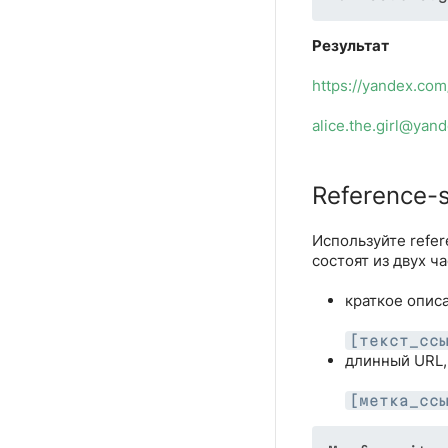
Результат
https://yandex.com
alice.the.girl@yan
Reference-
Используйте refer
состоят из двух ч
краткое описа
[текст_сс
длинный URL,
[метка_сс