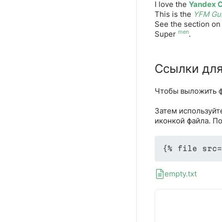
I love the
Yandex 
This is the
YFM Gu
See the section o
men
Super
.
Ссылки для
Чтобы выложить ф
Затем используйт
иконкой файла. По
empty.txt