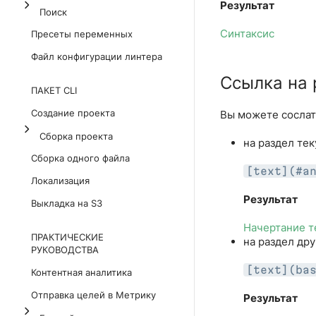
Результат
Поиск
Синтаксис
Пресеты переменных
Файл конфигурации линтера
Ссылка на 
ПАКЕТ CLI
Создание проекта
Вы можете сослат
Сборка проекта
на раздел те
Сборка одного файла
[text](#a
Локализация
Результат
Выкладка на S3
Начертание т
ПРАКТИЧЕСКИЕ
на раздел др
РУКОВОДСТВА
[text](ba
Контентная аналитика
Отправка целей в Метрику
Результат