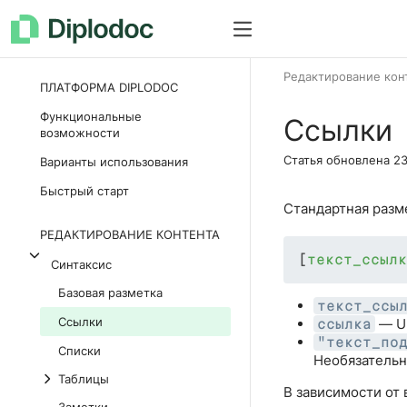
Как все устроено
Документац
Редактирование кон
ПЛАТФОРМА DIPLODOC
Функциональные
Ссылки
возможности
Статья обновлена
23
Варианты использования
Быстрый старт
Стандартная разм
РЕДАКТИРОВАНИЕ КОНТЕНТА
[
текст_ссылк
Синтаксис
Базовая разметка
текст_ссы
Ссылки
— UR
ссылка
"текст_по
Списки
Необязательн
Таблицы
В зависимости от