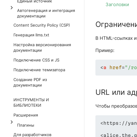
Единый источник
Заголовки
Автогенерация и интеграция
документации
Ограничени
Content Security Policy (CSP)
Генерация llms.txt
В HTML-ссылках и
Настройка версионирования
Пример:
документации
Подключение CSS и JS
<
a
href
=
"/ro
Подключение темизатора
Создание PDF из
документации
URL или ад
ИНСТРУМЕНТЫ И
БИБЛИОТЕКИ
Чтобы преобразова
Расширения
<https://yan
Плагины
Для разработчиков
<alice.the.g