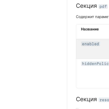
Секция
pdf
Содержит параме
Название
enabled
hiddenPolic
Секция
res