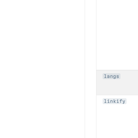
langs
linkify