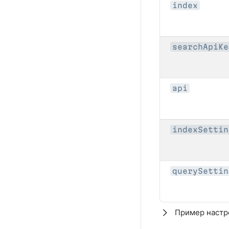
index
searchApiKe
api
indexSettin
querySettin
Пример настро