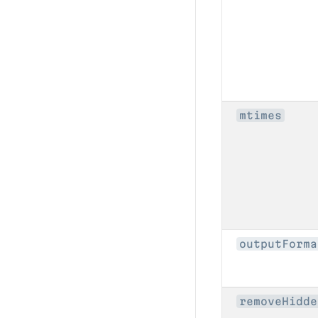
mtimes
outputForma
removeHidde