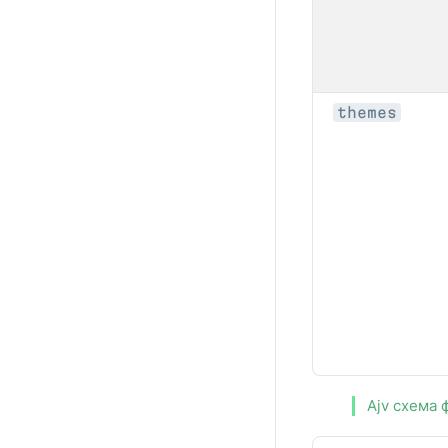
themes
Ajv схема 