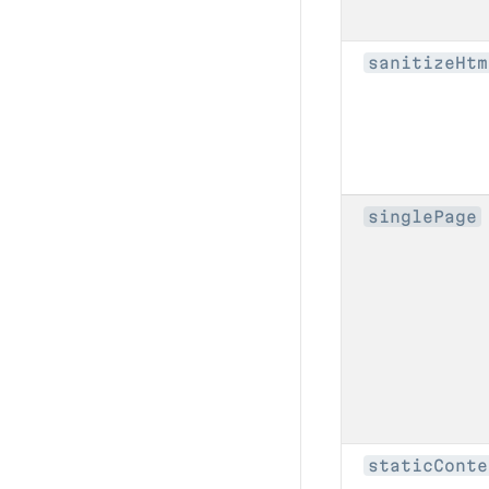
sanitizeHtm
singlePage
staticConte