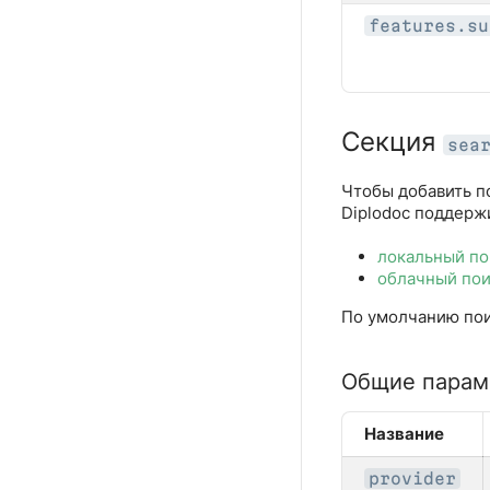
features.su
Секция
sea
Чтобы добавить п
Diplodoc поддерж
локальный пои
облачный пои
По умолчанию по
Общие парам
Название
provider