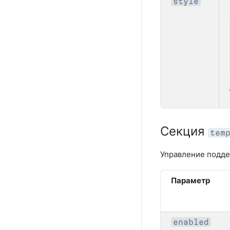
style
Секция
tem
Управление подд
Параметр
enabled