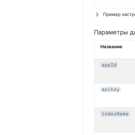
Пример настр
Параметры для
Название
appId
apiKey
indexName