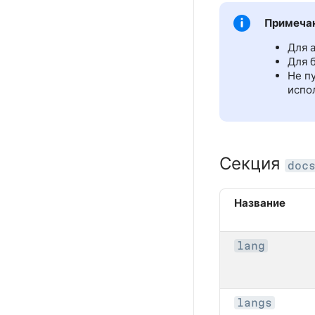
Примеча
Для 
Для 
Не п
испо
Секция
doc
Название
lang
langs