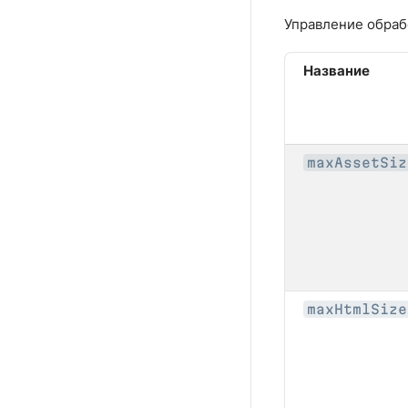
Управление обраб
Название
maxAssetSiz
maxHtmlSize