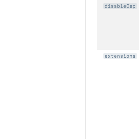
disableCsp
extensions