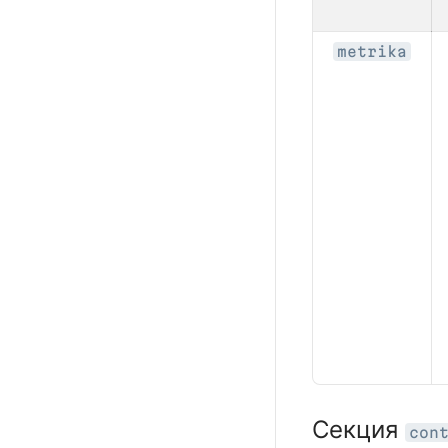
metrika
Секция
con