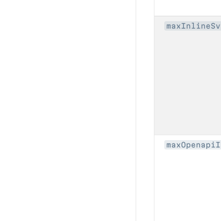
maxInlineSv
maxOpenapiI