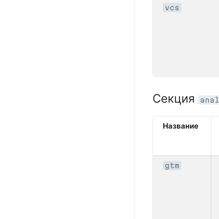
vcs
Секция
ana
Название
gtm