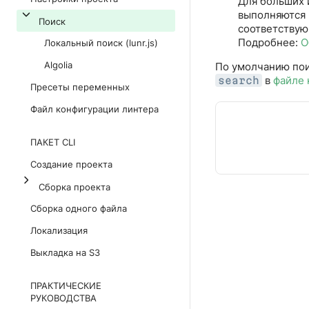
Для больших 
выполняются 
Поиск
соответству
Подробнее:
О
Локальный поиск (lunr.js)
Algolia
По умолчанию пои
в
файле 
search
Пресеты переменных
Файл конфигурации линтера
ПАКЕТ CLI
Создание проекта
Сборка проекта
Сборка одного файла
Локализация
Выкладка на S3
ПРАКТИЧЕСКИЕ
РУКОВОДСТВА