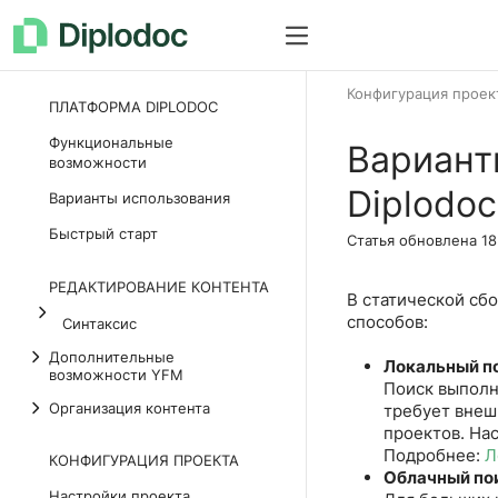
Как все устроено
Документац
Конфигурация проек
ПЛАТФОРМА DIPLODOC
Функциональные
Вариант
возможности
Diplodoc
Варианты использования
Быстрый старт
Статья обновлена
18
РЕДАКТИРОВАНИЕ КОНТЕНТА
В статической сб
способов:
Синтаксис
Дополнительные
Локальный пои
возможности YFM
Поиск выполн
Организация контента
требует внеш
проектов. На
Подробнее:
Л
КОНФИГУРАЦИЯ ПРОЕКТА
Облачный пои
Настройки проекта