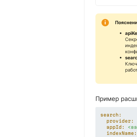
Пояснени
apiKe
Секр
инде
конф
searc
Ключ
рабо
Пример расш
search:
provider:
appId:
<ва
indexName: