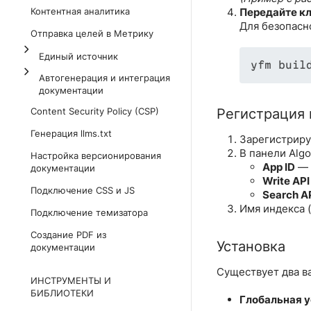
Контентная аналитика
Передайте кл
Для безопасно
Отправка целей в Метрику
Единый источник
yfm buil
Автогенерация и интеграция
документации
Content Security Policy (CSP)
Регистрация 
Генерация llms.txt
Зарегистриру
В панели Algo
Настройка версионирования
App ID
― 
документации
Write API
Подключение CSS и JS
Search A
Имя индекса (
Подключение темизатора
Создание PDF из
Установка
документации
Существует два ва
ИНСТРУМЕНТЫ И
БИБЛИОТЕКИ
Глобальная 