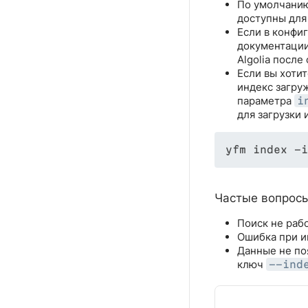
По умолчанию
доступны для 
Если в конфи
документации
Algolia после
Если вы хотит
индекс загру
параметра
i
для загрузки
yfm index -i
Частые вопрос
Поиск не раб
Ошибка при и
Данные не по
ключ
--ind