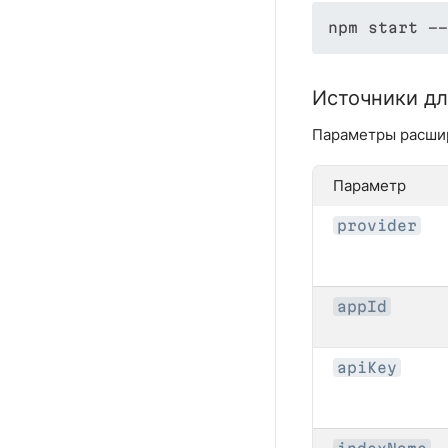
npm start --
Источники дл
Параметры расшир
Параметр
provider
appId
apiKey