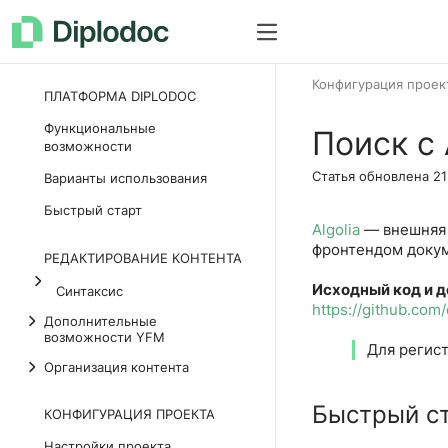
Как все устроено
Документац
Конфигурация проек
ПЛАТФОРМА DIPLODOC
Функциональные
Поиск с 
возможности
Статья обновлена
21
Варианты использования
Быстрый старт
Algolia
— внешняя 
фронтендом докум
РЕДАКТИРОВАНИЕ КОНТЕНТА
Исходный код и д
Синтаксис
https://github.com
Дополнительные
возможности YFM
Для регист
Организация контента
Быстрый с
КОНФИГУРАЦИЯ ПРОЕКТА
Настройки проекта