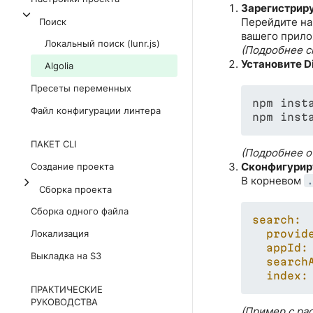
Зарегистриру
Перейдите н
Поиск
вашего прило
Локальный поиск (lunr.js)
(Подробнее с
Установите Di
Algolia
Пресеты переменных
npm insta
Файл конфигурации линтера
ПАКЕТ CLI
(Подробнее о
Сконфигурир
Создание проекта
В корневом
Сборка проекта
Сборка одного файла
search:
Локализация
provid
appId:
Выкладка на S3
search
index:
ПРАКТИЧЕСКИЕ
РУКОВОДСТВА
(Пример с ра