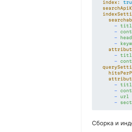
index:
tru
searchApiK
indexSetti
searchab
-
titl
-
cont
-
head
-
keyw
attribut
-
titl
-
cont
querySetti
hitsPerP
attribut
-
titl
-
cont
-
url
-
sect
Сборка и инд