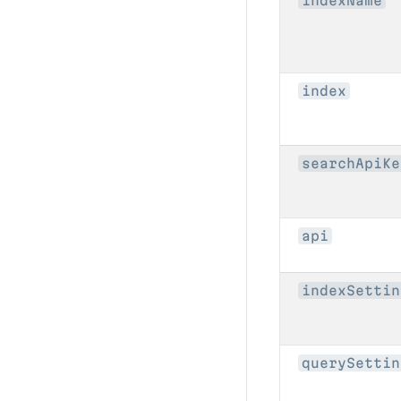
indexName
index
searchApiKe
api
indexSettin
querySettin