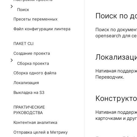
Поиск
Поиск по д
Пресеты переменных
Файл конфигурации линтера
Поиск по докумен
opensearch для с
ПАКЕТ CLI
Создание проекта
Локализац
Сборка проекта
Нативная поддер
Сборка одного файла
Переводчик.
Локализация
Выкладка на S3
Конструкто
ПРАКТИЧЕСКИЕ
Нативная поддер
РУКОВОДСТВА
карточками и дру
Контентная аналитика
Отправка целей в Метрику