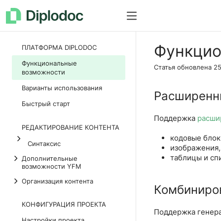
Как все устроено
Документац
Функцио
ПЛАТФОРМА DIPLODOC
Функциональные
Статья обновлена
25
возможности
Варианты использования
Расширенн
Быстрый старт
Поддержка
расши
РЕДАКТИРОВАНИЕ КОНТЕНТА
кодовые блок
Синтаксис
изображения,
таблицы и сп
Дополнительные
возможности YFM
Организация контента
Комбиниров
КОНФИГУРАЦИЯ ПРОЕКТА
Поддержка генер
Настройки проекта