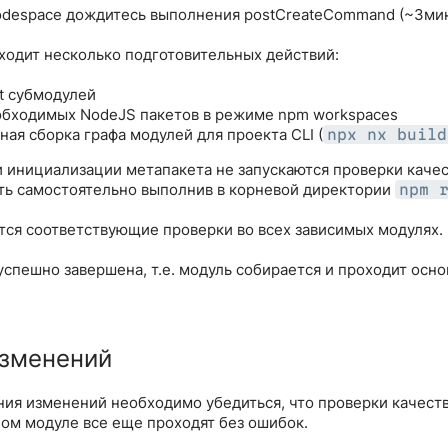
odespace дождитесь выполнения postCreateCommand (~3мин
оходит несколько подготовительных действий:
it субмодулей
обходимых NodeJS пакетов в режиме npm workspaces
ая сборка графа модулей для проекта CLI (
npx nx build
 инициализации метапакета не запускаются проверки качест
ть самостоятельно выполнив в корневой директории
npm 
тся соответствующие проверки во всех зависимых модулях.
успешно завершена, т.е. модуль собирается и проходит осн
изменений
ния изменений необходимо убедиться, что проверки качеств
ном модуле все еще проходят без ошибок.