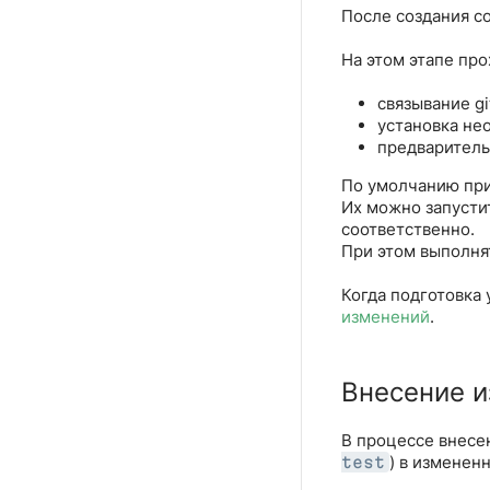
После создания c
На этом этапе пр
связывание g
установка не
предварительн
По умолчанию при
Их можно запусти
соответственно.
При этом выполня
Когда подготовка 
изменений
.
Внесение 
В процессе внесе
) в изменен
test