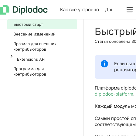
Как все устроено
Документаци
Быстрый старт
Быстрый
Внесение изменений
Статья обновлена
30
Правила для внешних
контрибьюторов
Extensions API
Если вы х
Программа для
репозито
контрибьюторов
Платформа diplod
diplodoc-platform
.
Каждый модуль мож
Самый простой сп
соответствующем 