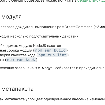
боту с GitHub Codespaces можно почитать в
официальной д
 модуля
odespace дождитесь выполнения postCreateCommand (~3мин
оходит несколько подготовительных действий:
обходимых модулю NodeJS пакетов
ная сборка модуля (
)
npm run build
верки качества кода (
)
npm run lint
ты (
)
npm run test
успешно завершена, т.е. модуль собирается и проходит осн
 метапакета
ках метапакета упрощает одновременное внесение изменени