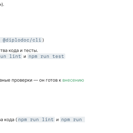
).
)
 @diplodoc/cli
ва кода и тесты.
и
run lint
npm run test
овные проверки — он готов к
внесению
а кода (
и
npm run lint
npm run 