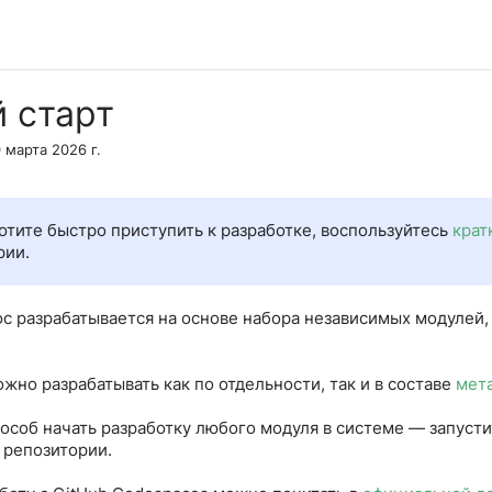
я
Онлайн редактор
Telegram
GitHub
Для разработчи
 старт
 марта 2026 г.
отите быстро приступить к разработке, воспользуйтесь
крат
рии.
oc разрабатывается на основе набора независимых модулей
но разрабатывать как по отдельности, так и в составе
мет
особ начать разработку любого модуля в системе — запуст
репозитории.