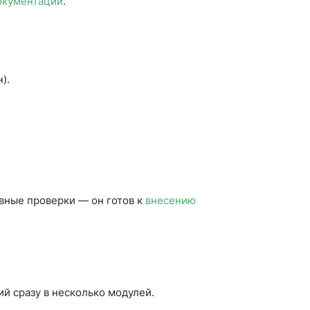
окументации
.
).
овные проверки — он готов к
внесению
й сразу в несколько модулей.