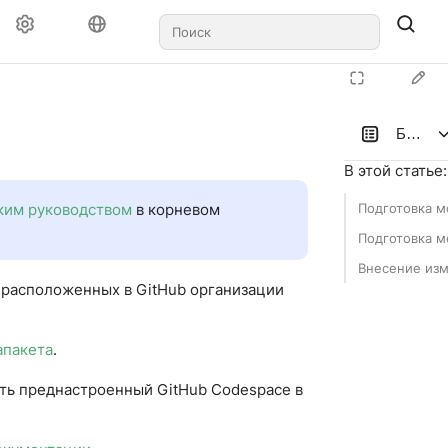
ков
Быстры
В этой статье
:
ким руководством
в корневом
Подготовка м
Подготовка м
Внесение из
, расположенных в GitHub организации
апакета
.
ить преднастроенный GitHub Codespace в